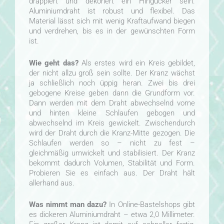
drappiert und dekoriert ein Hingucker sein.
Aluminiumdraht ist robust und flexibel. Das
Material lässt sich mit wenig Kraftaufwand biegen
und verdrehen, bis es in der gewünschten Form
ist.
Wie geht das?
Als erstes wird ein Kreis gebildet,
der nicht allzu groß sein sollte. Der Kranz wächst
ja schließlich noch üppig heran. Zwei bis drei
gebogene Kreise geben dann die Grundform vor.
Dann werden mit dem Draht abwechselnd vorne
und hinten kleine Schlaufen gebogen und
abwechselnd im Kreis gewickelt. Zwischendurch
wird der Draht durch die Kranz-Mitte gezogen. Die
Schlaufen werden so – nicht zu fest –
gleichmäßig umwickelt und stabilisiert. Der Kranz
bekommt dadurch Volumen, Stabilität und Form.
Probieren Sie es einfach aus. Der Draht hält
allerhand aus.
Was nimmt man dazu?
In Online-Bastelshops gibt
es dickeren Aluminiumdraht – etwa 2,0 Millimeter.