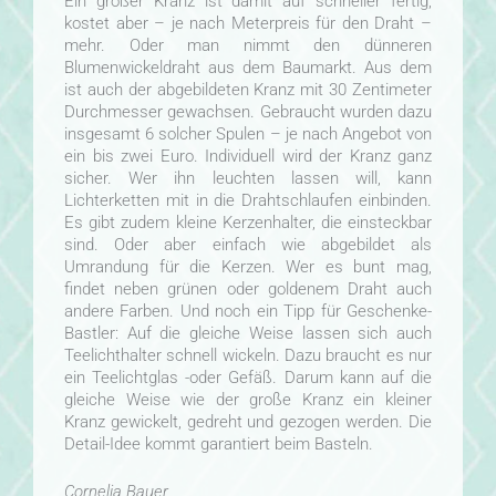
Ein großer Kranz ist damit auf schneller fertig,
kostet aber – je nach Meterpreis für den Draht –
mehr. Oder man nimmt den dünneren
Blumenwickeldraht aus dem Baumarkt. Aus dem
ist auch der abgebildeten Kranz mit 30 Zentimeter
Durchmesser gewachsen. Gebraucht wurden dazu
insgesamt 6 solcher Spulen – je nach Angebot von
ein bis zwei Euro. Individuell wird der Kranz ganz
sicher. Wer ihn leuchten lassen will, kann
Lichterketten mit in die Drahtschlaufen einbinden.
Es gibt zudem kleine Kerzenhalter, die einsteckbar
sind. Oder aber einfach wie abgebildet als
Umrandung für die Kerzen. Wer es bunt mag,
findet neben grünen oder goldenem Draht auch
andere Farben. Und noch ein Tipp für Geschenke-
Bastler: Auf die gleiche Weise lassen sich auch
Teelichthalter schnell wickeln. Dazu braucht es nur
ein Teelichtglas -oder Gefäß. Darum kann auf die
gleiche Weise wie der große Kranz ein kleiner
Kranz gewickelt, gedreht und gezogen werden. Die
Detail-Idee kommt garantiert beim Basteln.
Cornelia Bauer