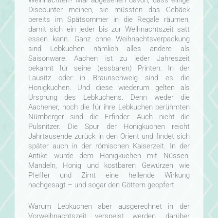
Weihnachten? Mal abgesehen davon, dass einige
Discounter meinen, sie müssten das Gebäck
bereits im Spätsommer in die Regale räumen,
damit sich ein jeder bis zur Weihnachtszeit satt
essen kann. Ganz ohne Weihnachtsverpackung
sind Lebkuchen nämlich alles andere als
Saisonware. Aachen ist zu jeder Jahreszeit
bekannt für seine (essbaren) Printen. In der
Lausitz oder in Braunschweig sind es die
Honigkuchen. Und diese wiederum gelten als
Ursprung des Lebkuchens. Denn weder die
Aachener, noch die für ihre Lebkuchen berühmten
Nürnberger sind die Erfinder. Auch nicht die
Pulsnitzer. Die Spur der Honigkuchen reicht
Jahrtausende zurück in den Orient und findet sich
später auch in der römischen Kaiserzeit. In der
Antike wurde dem Honigkuchen mit Nüssen,
Mandeln, Honig und kostbaren Gewürzen wie
Pfeffer und Zimt eine heilende Wirkung
nachgesagt – und sogar den Göttern geopfert.
Warum Lebkuchen aber ausgerechnet in der
Vorweihnachtszeit verspeist werden, darüber