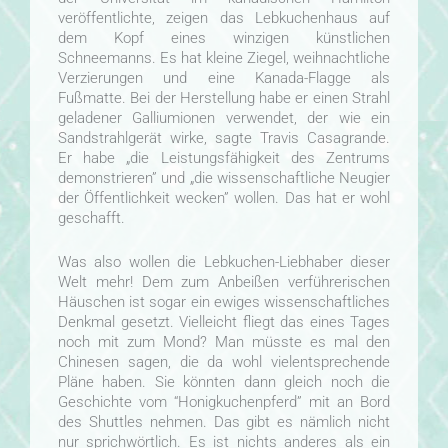
veröffentlichte, zeigen das Lebkuchenhaus auf
dem Kopf eines winzigen künstlichen
Schneemanns. Es hat kleine Ziegel, weihnachtliche
Verzierungen und eine Kanada-Flagge als
Fußmatte. Bei der Herstellung habe er einen Strahl
geladener Galliumionen verwendet, der wie ein
Sandstrahlgerät wirke, sagte Travis Casagrande.
Er habe „die Leistungsfähigkeit des Zentrums
demonstrieren” und „die wissenschaftliche Neugier
der Öffentlichkeit wecken” wollen. Das hat er wohl
geschafft.
Was also wollen die Lebkuchen-Liebhaber dieser
Welt mehr! Dem zum Anbeißen verführerischen
Häuschen ist sogar ein ewiges wissenschaftliches
Denkmal gesetzt. Vielleicht fliegt das eines Tages
noch mit zum Mond? Man müsste es mal den
Chinesen sagen, die da wohl vielentsprechende
Pläne haben. Sie könnten dann gleich noch die
Geschichte vom “Honigkuchenpferd” mit an Bord
des Shuttles nehmen. Das gibt es nämlich nicht
nur sprichwörtlich. Es ist nichts anderes als ein