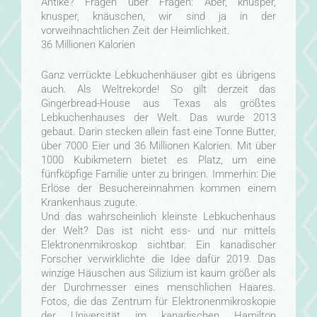
Antike? Fragen über Fragen: Aber, knusper,
knusper, knäuschen, wir sind ja in der
vorweihnachtlichen Zeit der Heimlichkeit.
36 Millionen Kalorien
Ganz verrückte Lebkuchenhäuser gibt es übrigens
auch. Als Weltrekorde! So gilt derzeit das
Gingerbread-House aus Texas als größtes
Lebkuchenhauses der Welt. Das wurde 2013
gebaut. Darin stecken allein fast eine Tonne Butter,
über 7000 Eier und 36 Millionen Kalorien. Mit über
1000 Kubikmetern bietet es Platz, um eine
fünfköpfige Familie unter zu bringen. Immerhin: Die
Erlöse der Besuchereinnahmen kommen einem
Krankenhaus zugute.
Und das wahrscheinlich kleinste Lebkuchenhaus
der Welt? Das ist nicht ess- und nur mittels
Elektronenmikroskop sichtbar. Ein kanadischer
Forscher verwirklichte die Idee dafür 2019. Das
winzige Häuschen aus Silizium ist kaum größer als
der Durchmesser eines menschlichen Haares.
Fotos, die das Zentrum für Elektronenmikroskopie
der Universität im kanadischen Hamilton