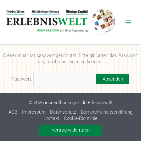
Zum
Inhalt
springen
Dieser Inhalt ist passwortgeschützt. Bitte gib unten das Passwort
ein, um ihn anzeigen zu können.
Passwort:
© 2026 insuedthueringen.de Erlebniswelt
AGB
Impressum
Datenschutz
Barrierefreiheitserklärung
Kontakt
Cookie-Richtlinie
Vertrag widerrufen