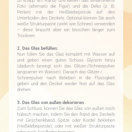
zu knapp am Rand) und kleben das einlaminierte
Foto (alternativ die Figur) und die Deko (z. B.
Perlen) mit der Heißklebepistole auf den
Unterboden des Deckels. Optional können Sie auch
weiße Strukturpaste (wirkt wie Schnee) verwenden
– diese braucht aber ein bisschen länger zum
Trocknen.
2. Das Glas befüllen:
Nun füllen Sie das Glas komplett mit Wasser auf
und geben einen guten Schuss Glycerin hinzu
(dadurch bewegt sich das Glitzer-/Schneepulver
langsamer im Wasser). Danach das Glitzer-/
Schneepulver nach Belieben in die Flüssigkeit
geben und den Deckel wieder fest auf das Glas
drehen.
3. Das Glas von außen dekorieren
Zum Schluss können Sie das Glas von außen noch
hübsch machen, indem Sie den Rand des Deckels
mit Geschenkband, Spitze oder Kordel bekleben
(Heißklebepistole); oder mit weißer Strukturpaste
oder auch Acrylfarbe bemalen.