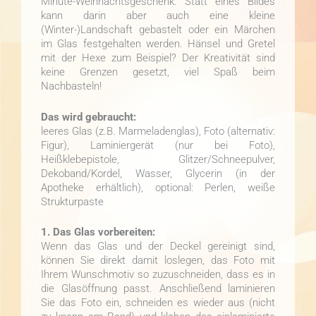
Minute-Weihnachtsgeschenk. Statt eines Bildes
kann darin aber auch eine kleine
(Winter-)Landschaft gebastelt oder ein Märchen
im Glas festgehalten werden. Hänsel und Gretel
mit der Hexe zum Beispiel? Der Kreativität sind
keine Grenzen gesetzt, viel Spaß beim
Nachbasteln!
Das wird gebraucht:
leeres Glas (z.B. Marmeladenglas), Foto (alternativ:
Figur), Laminiergerät (nur bei Foto),
Heißklebepistole, Glitzer/Schneepulver,
Dekoband/Kordel, Wasser, Glycerin (in der
Apotheke erhältlich), optional: Perlen, weiße
Strukturpaste
1. Das Glas vorbereiten:
Wenn das Glas und der Deckel gereinigt sind,
können Sie direkt damit loslegen, das Foto mit
Ihrem Wunschmotiv so zuzuschneiden, dass es in
die Glasöffnung passt. Anschließend laminieren
Sie das Foto ein, schneiden es wieder aus (nicht