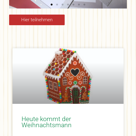
Hier teilnehmen
Mate
rial
Heute kommt der
Weihnachtsmann