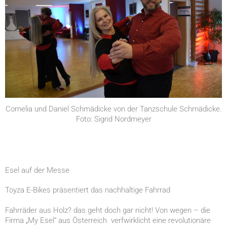
Cornelia und Daniel Schmädicke von der Tanzschule Schmädicke.
Foto: Sigrid Nordmeyer
Esel auf der Messe
Toyza E-Bikes präsentiert das nachhaltige Fahrrad
Fahrräder aus Holz? das geht doch gar nicht! Von wegen – die
Firma „My Esel“ aus Österreich verfwirklicht eine revolutionäre