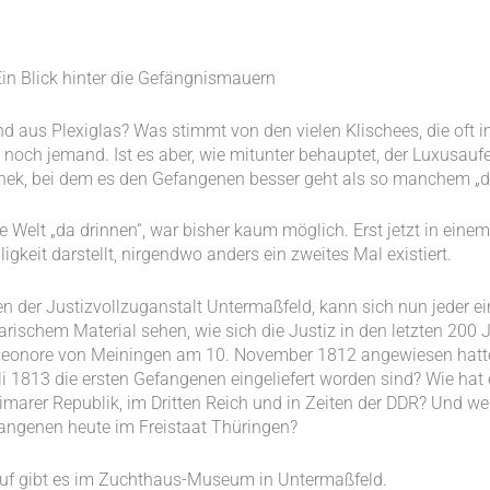
in Blick hinter die Gefängnismauern
d aus Plexiglas? Was stimmt von den vielen Klischees, die oft 
noch jemand. Ist es aber, wie mitunter behauptet, der Luxusauf
othek, bei dem es den Gefangenen besser geht als so manchem „
re Welt „da drinnen“, war bisher kaum möglich. Erst jetzt in ein
gkeit darstellt, nirgendwo anders ein zweites Mal existiert.
n der Justizvollzuganstalt Untermaßfeld, kann sich nun jeder e
ischem Material sehen, wie sich die Justiz in den letzten 200 J
Eleonore von Meiningen am 10. November 1812 angewiesen hatte
 1813 die ersten Gefangenen eingeliefert worden sind? Wie hat e
arer Republik, im Dritten Reich und in Zeiten der DDR? Und wel
angenen heute im Freistaat Thüringen?
uf gibt es im Zuchthaus-Museum in Untermaßfeld.