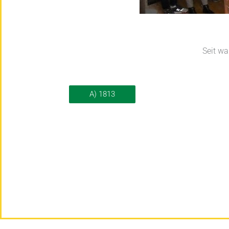
Seit wa
A) 1813