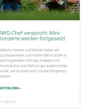
AWG-Chef verspricht: Mini-
Konzerte werden fortgesetzt
Balkone, Fenster und Wiesen haben als
Zuschauerreihen zum ersten Mini-Konzert in
Suhl hergehalten. Weil das Angebot von
Provinzkultur und AWG so gut angenommen
wurde, soll es auch nach Corona fortgesetzt
werden.
WEITERLESEN »
26. Mai 2020