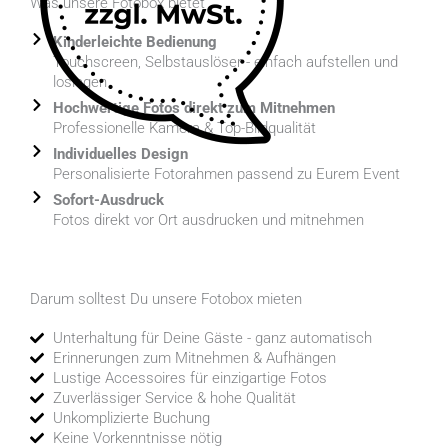
Was unsere Fotobox bietet
Kinderleichte Bedienung
Touchscreen, Selbstauslöser - einfach aufstellen und
loslegen
Hochwertige Fotos direkt zum Mitnehmen
Professionelle Kamera & Top-Bildqualität
Individuelles Design
Personalisierte Fotorahmen passend zu Eurem Event
Sofort-Ausdruck
Fotos direkt vor Ort ausdrucken und mitnehmen
Darum solltest Du unsere Fotobox mieten
Unterhaltung für Deine Gäste - ganz automatisch
Erinnerungen zum Mitnehmen & Aufhängen
Lustige Accessoires für einzigartige Fotos
Zuverlässiger Service & hohe Qualität
Unkomplizierte Buchung
Keine Vorkenntnisse nötig