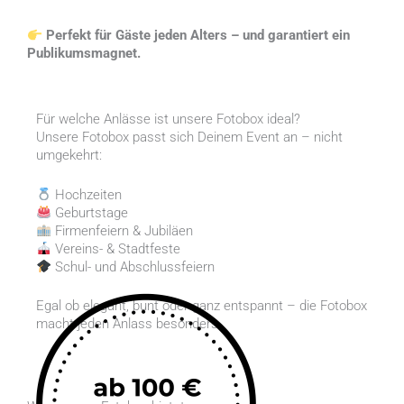
Perfekt für Gäste jeden Alters – und garantiert ein
Publikumsmagnet.
Für welche Anlässe ist unsere Fotobox ideal?
Unsere Fotobox passt sich Deinem Event an – nicht
umgekehrt:
Hochzeiten
Geburtstage
Firmenfeiern & Jubiläen
Vereins- & Stadtfeste
Schul- und Abschlussfeiern
Egal ob elegant, bunt oder ganz entspannt – die Fotobox
macht jeden Anlass besonders.