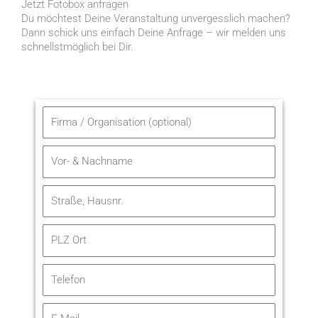
Jetzt Fotobox anfragen
Du möchtest Deine Veranstaltung unvergesslich machen?
Dann schick uns einfach Deine Anfrage – wir melden uns
schnellstmöglich bei Dir.
N
a
m
N
e
a
m
A
e
d
r
A
e
d
s
r
s
e
e
s
s
E
e