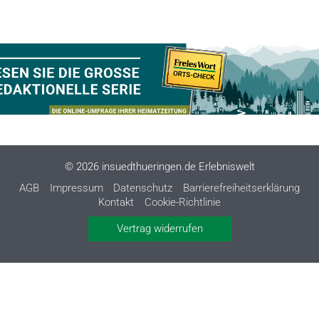
© 2026 insuedthueringen.de Erlebniswelt
AGB
Impressum
Datenschutz
Barrierefreiheitserklärung
Kontakt
Cookie-Richtlinie
Vertrag widerrufen