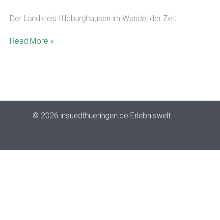
von
Früher
Der Landkreis Hildburghausen im Wandel der Zeit
–
Bildergalerie
Read More »
© 2026 insuedthueringen.de Erlebniswelt