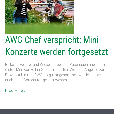
AWG-
AWG-Chef verspricht: Mini-
Chef
verspricht:
Konzerte werden fortgesetzt
Mini-
Konzerte
werden
Balkone, Fenster und Wiesen haben als Zuschauerreihen zum
fortgesetzt
ersten Mini-Konzert in Suhl hergehalten. Weil das Angebot von
Provinzkultur und AWG so gut angenommen wurde, soll es
auch nach Corona fortgesetzt werden.
Read More »