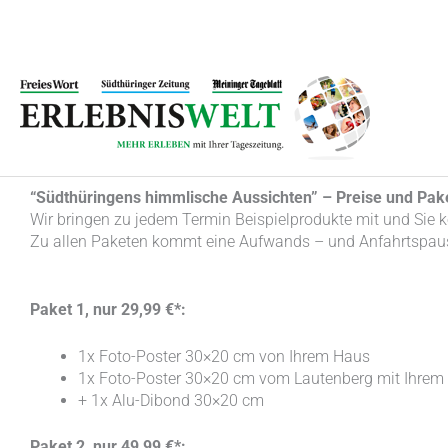
Zum
Inhalt
springen
“Südthüringens himmlische Aussichten” –
Preise und Pak
Wir bringen zu jedem Termin Beispielprodukte mit und Sie k
Zu allen Paketen kommt eine Aufwands – und Anfahrtspaus
Paket 1, nur 29,99 €*:
1x Foto-Poster 30×20 cm von Ihrem Haus
1x Foto-Poster 30×20 cm vom Lautenberg mit Ihrem
+ 1x Alu-Dibond 30×20 cm
Paket 2, nur 49,99 €*: