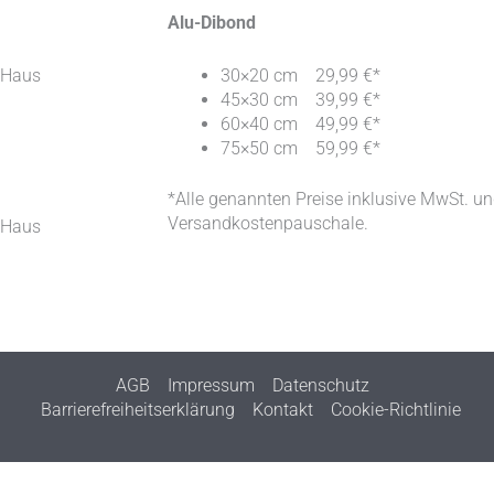
Alu-Dibond
 Haus
30×20 cm 29,99 €*
45×30 cm 39,99 €*
60×40 cm 49,99 €*
75×50 cm 59,99 €*
*Alle genannten Preise inklusive MwSt. u
Versandkostenpauschale.
 Haus
AGB
Impressum
Datenschutz
Barrierefreiheitserklärung
Kontakt
Cookie-Richtlinie